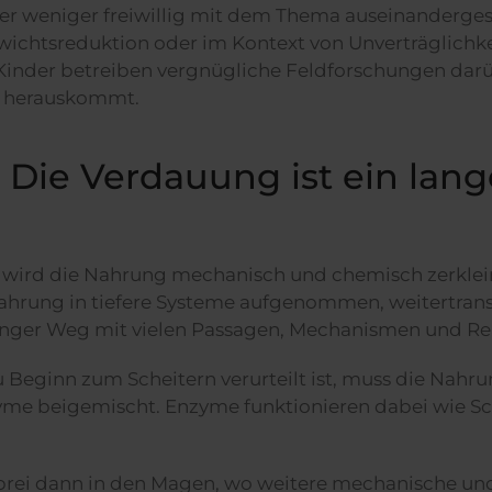
r weniger freiwillig mit dem Thema auseinandergese
ichtsreduktion oder im Kontext von Unverträglichkei
Kinder betreiben vergnügliche Feldforschungen darü
i herauskommt.
 Die Verdauung ist ein lan
wird die Nahrung mechanisch und chemisch zerkleine
ahrung in tiefere Systeme aufgenommen, weitertrans
anger Weg mit vielen Passagen, Mechanismen und Re
u Beginn zum Scheitern verurteilt ist, muss die Na
zyme beigemischt. Enzyme funktionieren dabei wie S
brei dann in den Magen, wo weitere mechanische und