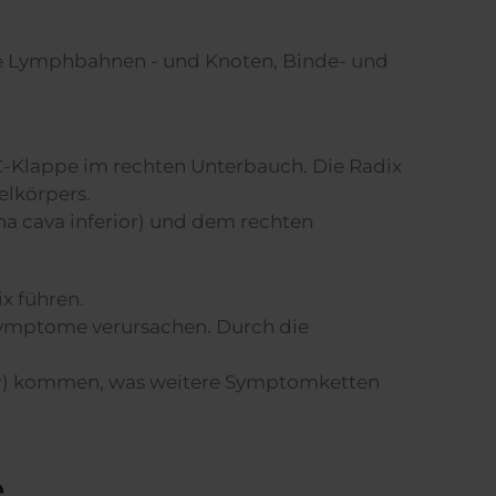
wie Lymphbahnen - und Knoten, Binde- und
C-Klappe im rechten Unterbauch. Die Radix
elkörpers.
a cava inferior) und dem rechten
x führen.
Symptome verursachen. Durch die
er) kommen, was weitere Symptomketten
e