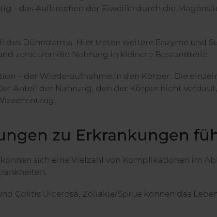
htig - das Aufbrechen der Eiweiße durch die Magensäur
eil des Dünndarms. Hier treten weitere Enzyme und S
nd zersetzen die Nahrung in kleinere Bestandteile.
ion – der Wiederaufnahme in den Körper. Die einzel
. Der Anteil der Nahrung, den der Körper nicht verdau
 Wasserentzug.
ungen zu Erkrankungen fü
önnen sich eine Vielzahl von Komplikationen im Ab
rankheiten.
d Colitis Ulcerosa, Zöliakie/Sprue können das Lebe