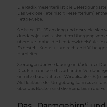
Die Radix mesenterii ist die Befestigungss
Das Gekröse (lateinisch: Mesenterium) ent
Fettgewebe.
Sie ist ca. 12 – 15 cm lang und erstreckt sich 
duodenojejunalis, also dem Übergang vom e
überquert dabei die Lendenwirbelsäule, je n
Es besteht Kontakt zum rechten Hüftbeuger
Harnleiter.
Störungen der Verdauung und/oder des Dün
Dies kann die bereits vorhanden Verdauung
unmittelbare Nähe zur Wirbelsäule z.B (mei
Als Reaktion der Umgebung kann es zu To
über das Becken und die Beine bis in die Fü
Das „Darmgehirn“ und s