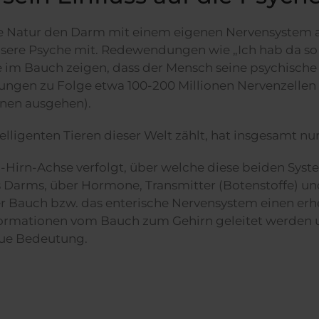
ie Natur den Darm mit einem eigenen Nervensystem au
ere Psyche mit. Redewendungen wie „Ich hab da so e
im Bauch zeigen, dass der Mensch seine psychische
gen zu Folge etwa 100-200 Millionen Nervenzellen di
ionen ausgehen).
lligenten Tieren dieser Welt zählt, hat insgesamt nu
-Hirn-Achse verfolgt, über welche diese beiden Syst
s Darms, über Hormone, Transmitter (Botenstoffe) un
er Bauch bzw. das enterische Nervensystem einen er
nformationen vom Bauch zum Gehirn geleitet werden 
neue Bedeutung.
s