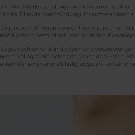
Divertikulitis (Entzündung von Dickdarmausstülpunge
itis (Blinddarmentzündung). Ihr auftreten kann si
ne Diagnose und Therapie durch FachärztInnen unerläss
matik jedoch Bestand hat. Hier lohnt sich die osteo
lltagseinschränkend sind allgemeine Veränderungen d
genehm. Völlegefühle, Schmerzen nach dem Essen, Bl
isten Menschen eher als lästig abgetan - sollten i