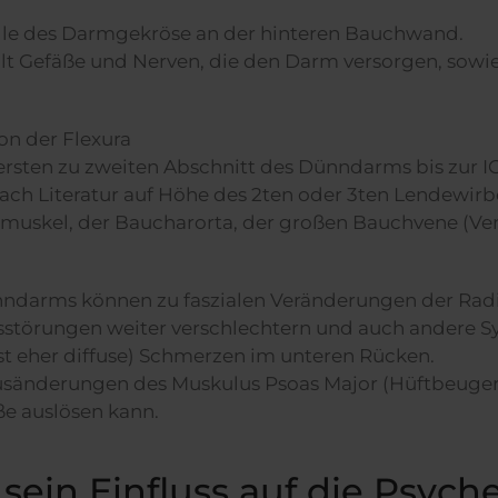
telle des Darmgekröse an der hinteren Bauchwand.
hält Gefäße und Nerven, die den Darm versorgen, so
von der Flexura
rsten zu zweiten Abschnitt des Dünndarms bis zur I
ach Literatur auf Höhe des 2ten oder 3ten Lendewirb
muskel, der Baucharorta, der großen Bauchvene (Ven
ndarms können zu faszialen Veränderungen der Radi
sstörungen weiter verschlechtern und auch andere 
st eher diffuse) Schmerzen im unteren Rücken.
nusänderungen des Muskulus Psoas Major (Hüftbeug
ße auslösen kann.
ein Einfluss auf die Psych